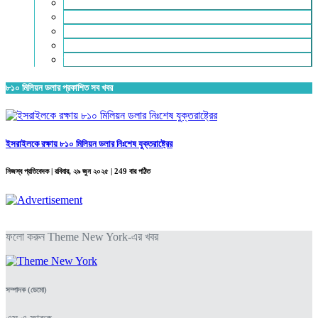
রিভিউ
লাইফস্টাইল
শিক্ষা
সম্পাদকীয়
স্বাস্থ্য
৮১০ মিলিয়ন ডলার প্রকাশিত সব খবর
ইসরাইলকে রক্ষায় ৮১০ মিলিয়ন ডলার নিঃশেষ যুক্তরাষ্ট্রের
নিজস্ব প্রতিবেদক |
রবিবার, ২৯ জুন ২০২৫
| 249 বার পঠিত
ফলো করুন Theme New York-এর খবর
সম্পাদক (ডেমো)