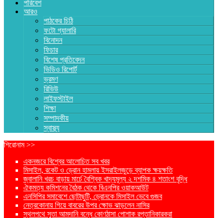
পরিবেশ
আরও
পাঠকের চিঠি
ফটো গ্যালারি
বিনোদন
ফিচার
বিশেষ প্রতিবেদন
ভিডিও রিপোর্ট
ভ্রমণ
রিভিউ
লাইফস্টাইল
শিক্ষা
সম্পাদকীয়
স্বাস্থ্য
শিরোনাম >>
একনজরে বিশ্বের আলোচিত সব খবর
মিসাইল, রকেট ও ড্রোন হামলায় ইসরাইলজুড়ে ব্যাপক ক্ষয়ক্ষতি
জ্বালানি খরচ বাড়ায় মার্চে বৈশ্বিক খাদ্যমূল্য ২ দশমিক ৪ শতাংশ বৃদ্ধি
ঐকমত্য কমিশনের বৈঠক থেকে বিএনপির ওয়াকআউট
এনসিপির সমাবেশে ছোটাছুটি, ড্রোনকে মিসাইল ভেবে গুজব
নেত্রকোনায় গিয়ে বাবরের উপর ক্ষোভ ঝাড়লেন নাসির
স্থলপথে সুতা আমদানি বন্ধে কোণঠাসা পোশাক রপ্তানিকারকরা