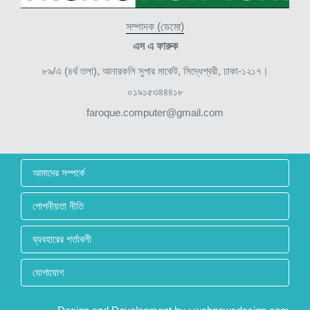
সম্পাদক (ডেমো)
এস এ ফারুক
৮৯/এ (৪র্থ তলা), আনারকলি সুপার মার্কেট, সিদ্ধেশ্বরী, ঢাকা-১২১৭।
০১৯১৫৩৪৪৪১৮
faroque.computer@gmail.com
আমাদের সম্পর্কে
গোপনীয়তা নীতি
ব্যবহারের শর্তাবলী
যোগাযোগ