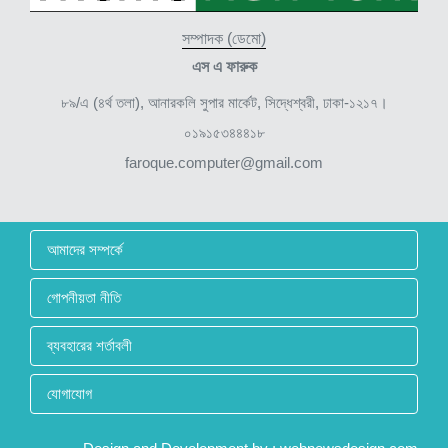
সম্পাদক (ডেমো)
এস এ ফারুক
৮৯/এ (৪র্থ তলা), আনারকলি সুপার মার্কেট, সিদ্ধেশ্বরী, ঢাকা-১২১৭।
০১৯১৫৩৪৪৪১৮
faroque.computer@gmail.com
আমাদের সম্পর্কে
গোপনীয়তা নীতি
ব্যবহারের শর্তাবলী
যোগাযোগ