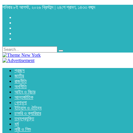
শনিবার ৮ই আগস্ট, ২০২৬ খ্রিস্টাব্দ | ২৪শে শ্রাবণ, ১৪৩৩ বঙ্গাব্দ
প্রচ্ছদ
জাতীয়
রাজনীতি
অর্থনীতি
আইন ও বিচার
আন্তর্জাতিক
খেলাধুলা
ইতিহাস ও ঐতিহ্য
চাকরি ও ক্যারিয়ার
তথ্যপ্রযুক্তি
ধর্ম
নারী ও শিশু