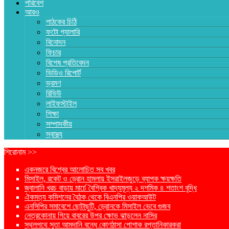
পরিবেশ
আরও
পাঠকের চিঠি
ফটো গ্যালারি
বিনোদন
ফিচার
বিশেষ প্রতিবেদন
ভিডিও রিপোর্ট
ভ্রমণ
রিভিউ
লাইফস্টাইল
শিক্ষা
সম্পাদকীয়
স্বাস্থ্য
শিরোনাম >>
একনজরে বিশ্বের আলোচিত সব খবর
মিসাইল, রকেট ও ড্রোন হামলায় ইসরাইলজুড়ে ব্যাপক ক্ষয়ক্ষতি
জ্বালানি খরচ বাড়ায় মার্চে বৈশ্বিক খাদ্যমূল্য ২ দশমিক ৪ শতাংশ বৃদ্ধি
ঐকমত্য কমিশনের বৈঠক থেকে বিএনপির ওয়াকআউট
এনসিপির সমাবেশে ছোটাছুটি, ড্রোনকে মিসাইল ভেবে গুজব
নেত্রকোনায় গিয়ে বাবরের উপর ক্ষোভ ঝাড়লেন নাসির
স্থলপথে সুতা আমদানি বন্ধে কোণঠাসা পোশাক রপ্তানিকারকরা