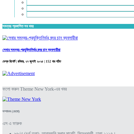
শিক্ষা
সম্পাদকীয়
স্বাস্থ্য
সমন্বয় প্রকাশিত সব খবর
সেবার সমন্বয়-প্রযুক্তিনির্ভর বন্দর চান ব্যবসায়ীরা
ডেস্ক রিপোর্ট |
রবিবার, ২৭ জুলাই ২০২৫
| 152 বার পঠিত
ফলো করুন Theme New York-এর খবর
সম্পাদক (ডেমো)
এস এ ফারুক
৮৯/এ (৪র্থ তলা), আনারকলি সুপার মার্কেট, সিদ্ধেশ্বরী, ঢাকা-১২১৭।