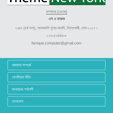
সম্পাদক (ডেমো)
এস এ ফারুক
৮৯/এ (৪র্থ তলা), আনারকলি সুপার মার্কেট, সিদ্ধেশ্বরী, ঢাকা-১২১৭।
০১৯১৫৩৪৪৪১৮
faroque.computer@gmail.com
আমাদের সম্পর্কে
গোপনীয়তা নীতি
ব্যবহারের শর্তাবলী
যোগাযোগ