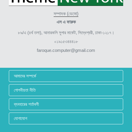
সম্পাদক (ডেমো)
এস এ ফারুক
৮৯/এ (৪র্থ তলা), আনারকলি সুপার মার্কেট, সিদ্ধেশ্বরী, ঢাকা-১২১৭।
০১৯১৫৩৪৪৪১৮
faroque.computer@gmail.com
আমাদের সম্পর্কে
গোপনীয়তা নীতি
ব্যবহারের শর্তাবলী
যোগাযোগ