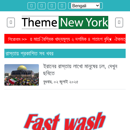
্বালানি খরচ বাড়ায় মার্চে বৈশ্বিক খাদ্যমূল্য ২ দশমিক ৪ শতাংশ বৃদ্ধি
ঐকমত্য কম
শিরোনাম >>
বিএনপির ওয়াকআউট
এনসিপির সমাবেশে ছোটাছুটি, ড্রোনকে মিসাইল ভেবে গুজব
রাস্তায় প্রকাশিত সব খবর
ইরানের রাস্তায় লাখো মানুষের ঢল, দেখুন
ছবিতে
বুধবার, ০২ জুলাই ২০২৫