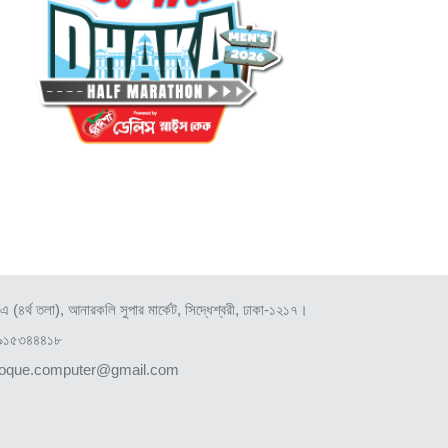
এ (৪র্থ তলা), আনারকলি সুপার মার্কেট, সিদ্ধেশ্বরী, ঢাকা-১২১৭।
৯১৫৩৪৪৪১৮
roque.computer@gmail.com