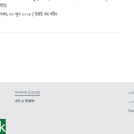
হাড়
মবার, ৩০ জুন ২০২৫
| 595 বার পঠিত
সম্পাদক (ডেমো)
৮৯/
এস এ ফারুক
০১
fa