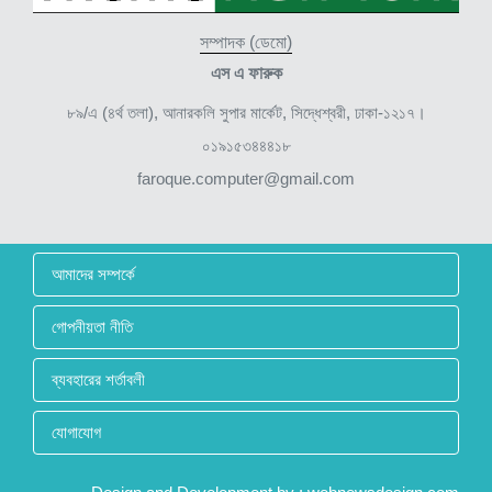
সম্পাদক (ডেমো)
এস এ ফারুক
৮৯/এ (৪র্থ তলা), আনারকলি সুপার মার্কেট, সিদ্ধেশ্বরী, ঢাকা-১২১৭।
০১৯১৫৩৪৪৪১৮
faroque.computer@gmail.com
আমাদের সম্পর্কে
গোপনীয়তা নীতি
ব্যবহারের শর্তাবলী
যোগাযোগ