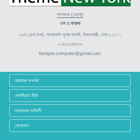
সম্পাদক (ডেমো)
এস এ ফারুক
৮৯/এ (৪র্থ তলা), আনারকলি সুপার মার্কেট, সিদ্ধেশ্বরী, ঢাকা-১২১৭।
০১৯১৫৩৪৪৪১৮
faroque.computer@gmail.com
আমাদের সম্পর্কে
গোপনীয়তা নীতি
ব্যবহারের শর্তাবলী
যোগাযোগ