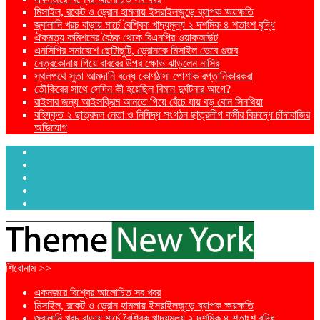
মিসাইল, রকেট ও ড্রোন হামলায় ইসরাইলজুড়ে ব্যাপক ক্ষয়ক্ষতি
জ্বালানি খরচ বাড়ায় মার্চে বৈশ্বিক খাদ্যমূল্য ২ দশমিক ৪ শতাংশ বৃদ্ধি
ঐকমত্য কমিশনের বৈঠক থেকে বিএনপির ওয়াকআউট
এনসিপির সমাবেশে ছোটাছুটি, ড্রোনকে মিসাইল ভেবে গুজব
নেত্রকোনায় গিয়ে বাবরের উপর ক্ষোভ ঝাড়লেন নাসির
স্থলপথে সুতা আমদানি বন্ধে কোণঠাসা পোশাক রপ্তানিকারকরা
তৌকিরের সাথে সেদিন কী হয়েছিল বিমান দুর্ঘটনার আগে?
রাইসার জন্য আইসক্রিম আনতে গিয়ে বেঁচে যায় বড় বোন সিনথিয়া
বহিষ্কৃত ২ ছাত্রদল নেতা ও নিষিদ্ধ সংগঠন ছাত্রলীগ কর্মীর বিরুদ্ধে চাঁদাবাজির
অভিযোগ
শিরোনাম >>
একনজরে বিশ্বের আলোচিত সব খবর
মিসাইল, রকেট ও ড্রোন হামলায় ইসরাইলজুড়ে ব্যাপক ক্ষয়ক্ষতি
জ্বালানি খরচ বাড়ায় মার্চে বৈশ্বিক খাদ্যমূল্য ২ দশমিক ৪ শতাংশ বৃদ্ধি