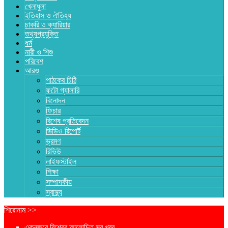
খেলাধুলা
ইতিহাস ও ঐতিহ্য
চাকরি ও ক্যারিয়ার
তথ্যপ্রযুক্তি
ধর্ম
নারী ও শিশু
পরিবেশ
আরও
পাঠকের চিঠি
ফটো গ্যালারি
বিনোদন
ফিচার
বিশেষ প্রতিবেদন
ভিডিও রিপোর্ট
ভ্রমণ
রিভিউ
লাইফস্টাইল
শিক্ষা
সম্পাদকীয়
স্বাস্থ্য
শিরোনাম >>
একনজরে বিশ্বের আলোচিত সব খবর