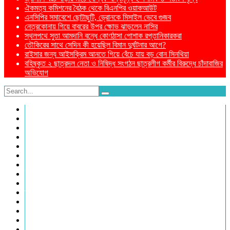
ঐকমত্য কমিশনের বৈঠক থেকে বিএনপির ওয়াকআউট
এনসিপির সমাবেশে ছোটাছুটি, ড্রোনকে মিসাইল ভেবে গুজব
নেত্রকোনায় গিয়ে বাবরের উপর ক্ষোভ ঝাড়লেন নাসির
স্থলপথে সুতা আমদানি বন্ধে কোণঠাসা পোশাক রপ্তানিকারকরা
তৌকিরের সাথে সেদিন কী হয়েছিল বিমান দুর্ঘটনার আগে?
রাইসার জন্য আইসক্রিম আনতে গিয়ে বেঁচে যায় বড় বোন সিনথিয়া
বহিষ্কৃত ২ ছাত্রদল নেতা ও নিষিদ্ধ সংগঠন ছাত্রলীগ কর্মীর বিরুদ্ধে চাঁদাবাজির
অভিযোগ
প্রচ্ছদ
জাতীয়
রাজনীতি
অর্থনীতি
আইন ও বিচার
আন্তর্জাতিক
খেলাধুলা
ইতিহাস ও ঐতিহ্য
চাকরি ও ক্যারিয়ার
তথ্যপ্রযুক্তি
ধর্ম
নারী ও শিশু
পরিবেশ
আরও