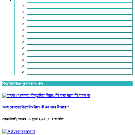
পাঠকের চিঠি
ফটো গ্যালারি
বিনোদন
ফিচার
বিশেষ প্রতিবেদন
ভিডিও রিপোর্ট
ভ্রমণ
রিভিউ
লাইফস্টাইল
শিক্ষা
সম্পাদকীয়
স্বাস্থ্য
বিস্তারিত নিয়ম প্রকাশিত সব খবর
ফরজ গোসলের বিস্তারিত নিয়ম, কী করা যাবে কী যাবে না
ডেস্ক রিপোর্ট |
মঙ্গলবার, ০১ জুলাই ২০২৫
| 151 বার পঠিত