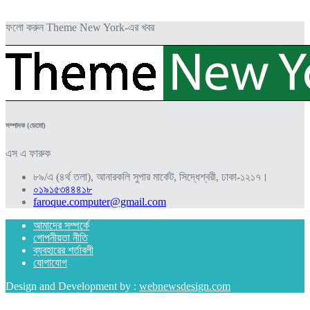
ফলো করুন Theme New York-এর খবর
সম্পাদক (ডেমো)
এস এ ফারুক
৮৯/এ (৪র্থ তলা), আনারকলি সুপার মার্কেট, সিদ্ধেশ্বরী, ঢাকা-১২১৭।
০১৯১৫৩৪৪৪১৮
faroque.computer@gmail.com
আমাদের সম্পর্কে
গোপনীয়তা নীতি
ব্যবহারের শর্তাবলী
যোগাযোগ
Design and Development by :
webnewsdesign.com