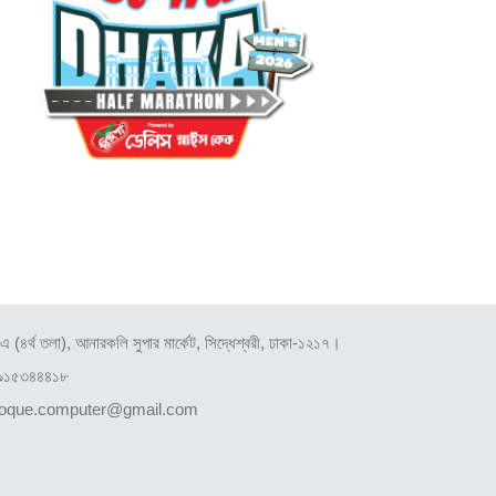
এ (৪র্থ তলা), আনারকলি সুপার মার্কেট, সিদ্ধেশ্বরী, ঢাকা-১২১৭।
৯১৫৩৪৪৪১৮
roque.computer@gmail.com