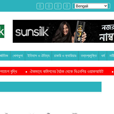
্জাতিক
খেলাধুলা
ইতিহাস ও ঐতিহ্য
চাকরি ও ক্যারিয়ার
তথ্যপ্রযুক্তি
ধর্ম
নার
বৃদ্ধি
ঐকমত্য কমিশনের বৈঠক থেকে বিএনপির ওয়াকআউট
এনসি