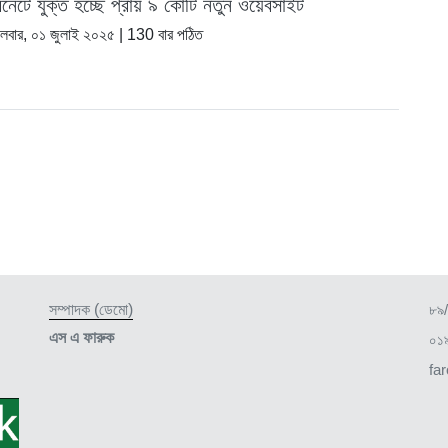
ারনেটে যুক্ত হচ্ছে প্রায় ৯ কোটি নতুন ওয়েবসাইট
গলবার, ০১ জুলাই ২০২৫
| 130 বার পঠিত
সম্পাদক (ডেমো)
৮৯/
এস এ ফারুক
০১
fa