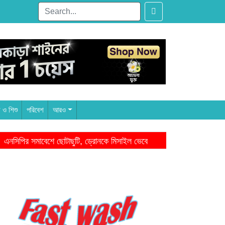
ী ও শিশু
পরিবেশ
আরও
পির সমাবেশে ছোটাছুটি, ড্রোনকে মিসাইল ভেবে গুজব
নেত্রকোনায় গিয়ে 