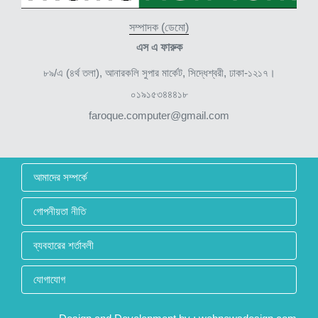
সম্পাদক (ডেমো)
এস এ ফারুক
৮৯/এ (৪র্থ তলা), আনারকলি সুপার মার্কেট, সিদ্ধেশ্বরী, ঢাকা-১২১৭।
০১৯১৫৩৪৪৪১৮
faroque.computer@gmail.com
আমাদের সম্পর্কে
গোপনীয়তা নীতি
ব্যবহারের শর্তাবলী
যোগাযোগ