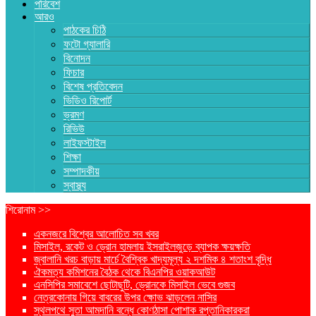
পরিবেশ
আরও
পাঠকের চিঠি
ফটো গ্যালারি
বিনোদন
ফিচার
বিশেষ প্রতিবেদন
ভিডিও রিপোর্ট
ভ্রমণ
রিভিউ
লাইফস্টাইল
শিক্ষা
সম্পাদকীয়
স্বাস্থ্য
শিরোনাম >>
একনজরে বিশ্বের আলোচিত সব খবর
মিসাইল, রকেট ও ড্রোন হামলায় ইসরাইলজুড়ে ব্যাপক ক্ষয়ক্ষতি
জ্বালানি খরচ বাড়ায় মার্চে বৈশ্বিক খাদ্যমূল্য ২ দশমিক ৪ শতাংশ বৃদ্ধি
ঐকমত্য কমিশনের বৈঠক থেকে বিএনপির ওয়াকআউট
এনসিপির সমাবেশে ছোটাছুটি, ড্রোনকে মিসাইল ভেবে গুজব
নেত্রকোনায় গিয়ে বাবরের উপর ক্ষোভ ঝাড়লেন নাসির
স্থলপথে সুতা আমদানি বন্ধে কোণঠাসা পোশাক রপ্তানিকারকরা