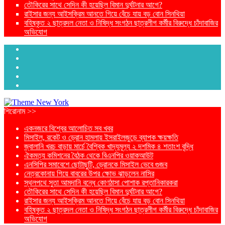
তৌকিরের সাথে সেদিন কী হয়েছিল বিমান দুর্ঘটনার আগে?
রাইসার জন্য আইসক্রিম আনতে গিয়ে বেঁচে যায় বড় বোন সিনথিয়া
বহিষ্কৃত ২ ছাত্রদল নেতা ও নিষিদ্ধ সংগঠন ছাত্রলীগ কর্মীর বিরুদ্ধে চাঁদাবাজির
অভিযোগ
শিরোনাম >>
একনজরে বিশ্বের আলোচিত সব খবর
মিসাইল, রকেট ও ড্রোন হামলায় ইসরাইলজুড়ে ব্যাপক ক্ষয়ক্ষতি
জ্বালানি খরচ বাড়ায় মার্চে বৈশ্বিক খাদ্যমূল্য ২ দশমিক ৪ শতাংশ বৃদ্ধি
ঐকমত্য কমিশনের বৈঠক থেকে বিএনপির ওয়াকআউট
এনসিপির সমাবেশে ছোটাছুটি, ড্রোনকে মিসাইল ভেবে গুজব
নেত্রকোনায় গিয়ে বাবরের উপর ক্ষোভ ঝাড়লেন নাসির
স্থলপথে সুতা আমদানি বন্ধে কোণঠাসা পোশাক রপ্তানিকারকরা
তৌকিরের সাথে সেদিন কী হয়েছিল বিমান দুর্ঘটনার আগে?
রাইসার জন্য আইসক্রিম আনতে গিয়ে বেঁচে যায় বড় বোন সিনথিয়া
বহিষ্কৃত ২ ছাত্রদল নেতা ও নিষিদ্ধ সংগঠন ছাত্রলীগ কর্মীর বিরুদ্ধে চাঁদাবাজির
অভিযোগ