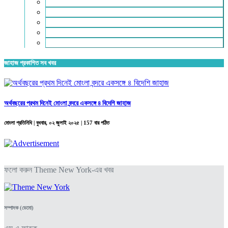
রিভিউ
লাইফস্টাইল
শিক্ষা
সম্পাদকীয়
স্বাস্থ্য
জাহাজ প্রকাশিত সব খবর
অর্থবছরের প্রথম দিনেই মোংলা বন্দরে একসঙ্গে ৪ বিদেশি জাহাজ
মোংলা প্রতিনিধি |
বুধবার, ০২ জুলাই ২০২৫
| 157 বার পঠিত
ফলো করুন Theme New York-এর খবর
সম্পাদক (ডেমো)