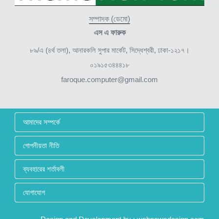
সম্পাদক (ডেমো)
এস এ ফারুক
৮৯/এ (৪র্থ তলা), আনারকলি সুপার মার্কেট, সিদ্ধেশ্বরী, ঢাকা-১২১৭।
০১৯১৫৩৪৪৪১৮
faroque.computer@gmail.com
আমাদের সম্পর্কে
গোপনীয়তা নীতি
ব্যবহারের শর্তাবলী
যোগাযোগ