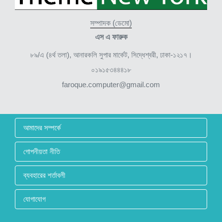
সম্পাদক (ডেমো)
এস এ ফারুক
৮৯/এ (৪র্থ তলা), আনারকলি সুপার মার্কেট, সিদ্ধেশ্বরী, ঢাকা-১২১৭।
০১৯১৫৩৪৪৪১৮
faroque.computer@gmail.com
আমাদের সম্পর্কে
গোপনীয়তা নীতি
ব্যবহারের শর্তাবলী
যোগাযোগ