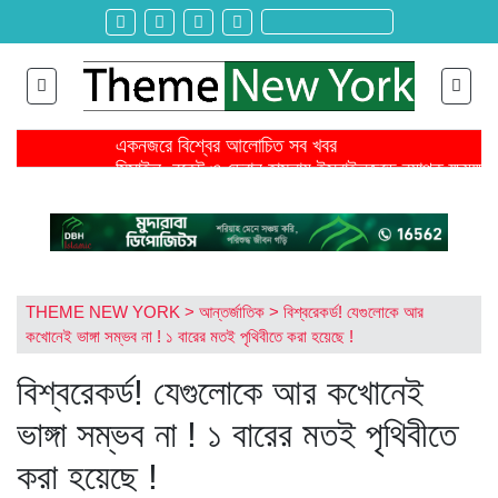
একনজরে বিশ্বের আলোচিত সব খবর
মিসাইল, রকেট ও ড্রোন হামলায় ইসরাইলজুড়ে ব্যাপক ক্ষয়ক্ষত
জ্বালানি খরচ বাড়ায় মার্চে বৈশ্বিক খাদ্যমূল্য ২ দশমিক ৪ শতাংশ
ঐকমত্য কমিশনের বৈঠক থেকে বিএনপির ওয়াকআউট
এনসিপির সমাবেশে ছোটাছুটি, ড্রোনকে মিসাইল ভেবে গুজব
শিরোনাম >>
নেত্রকোনায় গিয়ে বাবরের উপর ক্ষোভ ঝাড়লেন নাসির
স্থলপথে সুতা আমদানি বন্ধে কোণঠাসা পোশাক রপ্তানিকারকরা
তৌকিরের সাথে সেদিন কী হয়েছিল বিমান দুর্ঘটনার আগে?
THEME NEW YORK
>
আন্তর্জাতিক
>
বিশ্বরেকর্ড! যেগুলোকে আর
রাইসার জন্য আইসক্রিম আনতে গিয়ে বেঁচে যায় বড় বোন সিনথ
কখোনেই ভাঙ্গা সম্ভব না ! ১ বারের মতই পৃথিবীতে করা হয়েছে !
বহিষ্কৃত ২ ছাত্রদল নেতা ও নিষিদ্ধ সংগঠন ছাত্রলীগ কর্মীর ব
বিশ্বরেকর্ড! যেগুলোকে আর কখোনেই
ভাঙ্গা সম্ভব না ! ১ বারের মতই পৃথিবীতে
করা হয়েছে !