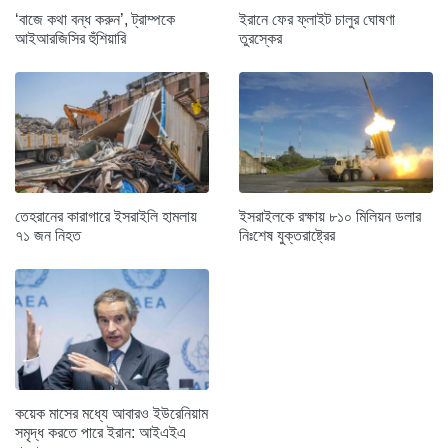
‘বাজে কথা বন্ধ করুন’, ট্রাম্পকে
ইরানে ফের ফ্লাইট চালুর ঘোষণা
আইআরজিসির হুঁশিয়ারি
তুরস্কের
তেহরানের কারাগারে ইসরাইলি হামলায়
ইসরাইলকে রক্ষায় ৮১০ মিলিয়ন ডলার
৭১ জন নিহত
নিঃশেষ যুক্তরাষ্ট্রের
কয়েক মাসের মধ্যে আবারও ইউরেনিয়াম
সমৃদ্ধ করতে পারে ইরান: আইএইএ