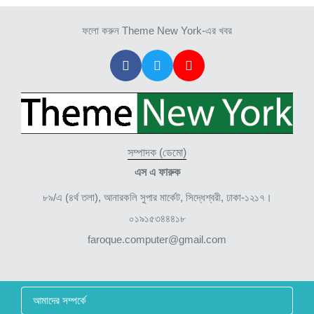
ফলো করুন Theme New York-এর খবর
সম্পাদক (ডেমো)
এস এ ফারুক
৮৯/এ (৪র্থ তলা), আনারকলি সুপার মার্কেট, সিদ্ধেশ্বরী, ঢাকা-১২১৭।
০১৯১৫৩৪৪৪১৮
faroque.computer@gmail.com
আমাদের সম্পর্কে