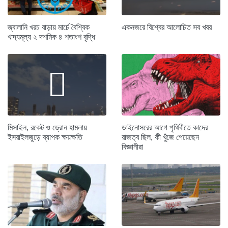
জ্বালানি খরচ বাড়ায় মার্চে বৈশ্বিক
একনজরে বিশ্বের আলোচিত সব খবর
খাদ্যমূল্য ২ দশমিক ৪ শতাংশ বৃদ্ধি
মিসাইল, রকেট ও ড্রোন হামলায়
ডাইনোসরের আগে পৃথিবীতে কাদের
ইসরাইলজুড়ে ব্যাপক ক্ষয়ক্ষতি
রাজত্ব ছিল, কী খুঁজে পেয়েছেন
বিজ্ঞানীরা