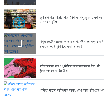
ব্যাংকে তাণ্ডব চালালো এক আওয়ামী...
১ বছর আগে
জ্বালানি খরচ বাড়ায় মার্চে বৈশ্বিক খাদ্যমূল্য ২ দশমিক
৪ শতাংশ বৃদ্ধি
দেশেই তৈরি হচ্ছে আন্তর্জাতিক মানের...
১ বছর আগে
বিশ্বরেকর্ড! যেগুলোকে আর কখোনেই ভাঙ্গা সম্ভব না !
১ বারের মতই পৃথিবীতে করা হয়েছে !
নেত্রকোনায় গিয়ে বাবরের উপর ক্ষোভ...
১ বছর আগে
রক্ত দিতে ছুটে এলেন তৃতীয়...
ডাইনোসরের আগে পৃথিবীতে কাদের রাজত্ব ছিল, কী
১ বছর আগে
খুঁজে পেয়েছেন বিজ্ঞানীরা
স্থলপথে সুতা আমদানি বন্ধে কোণঠাসা...
১ বছর আগে
‘শুকিয়ে যাচ্ছে কাস্পিয়ান সাগর, দেখা যায় খালি চোখেও’