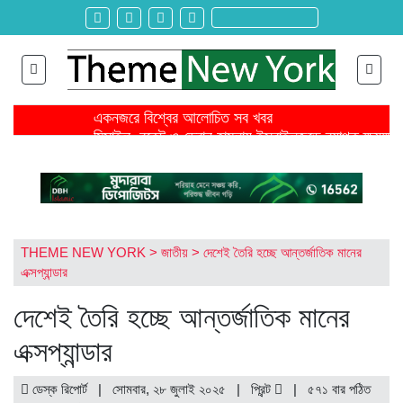
একনজরে বিশ্বের আলোচিত সব খবর
মিসাইল, রকেট ও ড্রোন হামলায় ইসরাইলজুড়ে ব্যাপক ক্ষয়ক্ষত
জ্বালানি খরচ বাড়ায় মার্চে বৈশ্বিক খাদ্যমূল্য ২ দশমিক ৪ শতাংশ
ঐকমত্য কমিশনের বৈঠক থেকে বিএনপির ওয়াকআউট
এনসিপির সমাবেশে ছোটাছুটি, ড্রোনকে মিসাইল ভেবে গুজব
শিরোনাম >>
নেত্রকোনায় গিয়ে বাবরের উপর ক্ষোভ ঝাড়লেন নাসির
স্থলপথে সুতা আমদানি বন্ধে কোণঠাসা পোশাক রপ্তানিকারকরা
তৌকিরের সাথে সেদিন কী হয়েছিল বিমান দুর্ঘটনার আগে?
THEME NEW YORK
>
জাতীয়
>
দেশেই তৈরি হচ্ছে আন্তর্জাতিক মানের
রাইসার জন্য আইসক্রিম আনতে গিয়ে বেঁচে যায় বড় বোন সিনথ
এক্সপ্যান্ডার
বহিষ্কৃত ২ ছাত্রদল নেতা ও নিষিদ্ধ সংগঠন ছাত্রলীগ কর্মীর ব
দেশেই তৈরি হচ্ছে আন্তর্জাতিক মানের
এক্সপ্যান্ডার
ডেস্ক রিপোর্ট | সোমবার, ২৮ জুলাই ২০২৫ |
প্রিন্ট
|
৫৭১ বার পঠিত