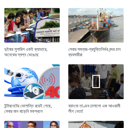
দুইবার সুপারিশ একই ক্যাডারে,
সেবার সমন্বয়-প্রযুক্তিনির্ভর বন্দর চান
অনেকের স্বপ্ন ভেঙেছে
ব্যবসায়ীরা
ইন্টারনেটের ভোগান্তি রয়েই গেছে,
ব্যাংকে তাণ্ডব চালালো এক আওয়ামী
সেবার মান বাড়েনি মফস্বলে
লীগ নেতা!