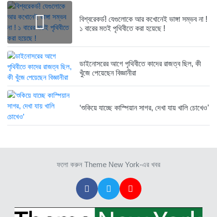
দেশেই তৈরি হচ্ছে আন্তর্জাতিক মানের...
বিশ্বরেকর্ড! যেগুলোকে আর কখোনেই ভাঙ্গা সম্ভব না !
১ বছর আগে
১ বারের মতই পৃথিবীতে করা হয়েছে !
নেত্রকোনায় গিয়ে বাবরের উপর ক্ষোভ...
১ বছর আগে
ডাইনোসরের আগে পৃথিবীতে কাদের রাজত্ব ছিল, কী
খুঁজে পেয়েছেন বিজ্ঞানীরা
রক্ত দিতে ছুটে এলেন তৃতীয়...
১ বছর আগে
‘শুকিয়ে যাচ্ছে কাস্পিয়ান সাগর, দেখা যায় খালি চোখেও’
স্থলপথে সুতা আমদানি বন্ধে কোণঠাসা...
১ বছর আগে
ফলো করুন Theme New York-এর খবর