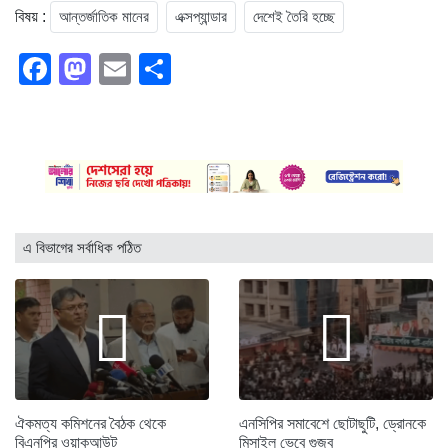
আন্তর্জাতিক মানের
এক্সপ্যান্ডার
দেশেই তৈরি হচ্ছে
বিষয় :
দেশেই তৈরি হচ্ছে আন্তর্জাতিক মানের এক্সপ্যান্ডার
-সংগৃহীত
Facebook
Mastodon
Email
Share
এ বিভাগের সর্বাধিক পঠিত
ঐকমত্য কমিশনের বৈঠক থেকে
এনসিপির সমাবেশে ছোটাছুটি, ড্রোনকে
বিএনপির ওয়াকআউট
মিসাইল ভেবে গুজব