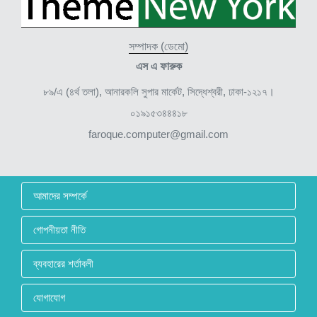
সম্পাদক (ডেমো)
এস এ ফারুক
৮৯/এ (৪র্থ তলা), আনারকলি সুপার মার্কেট, সিদ্ধেশ্বরী, ঢাকা-১২১৭।
০১৯১৫৩৪৪৪১৮
faroque.computer@gmail.com
আমাদের সম্পর্কে
গোপনীয়তা নীতি
ব্যবহারের শর্তাবলী
যোগাযোগ