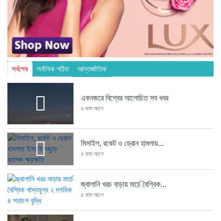
সর্বশেষ
সর্বাধিক পঠিত
আন্তর্জাতিক
একনজরে বিশ্বের আলোচিত সব খবর
৪ মাস আগে
মিসাইল, রকেট ও ড্রোন হামলায়...
৪ মাস আগে
জ্বালানি খরচ বাড়ায় মার্চে বৈশ্বিক...
৪ মাস আগে