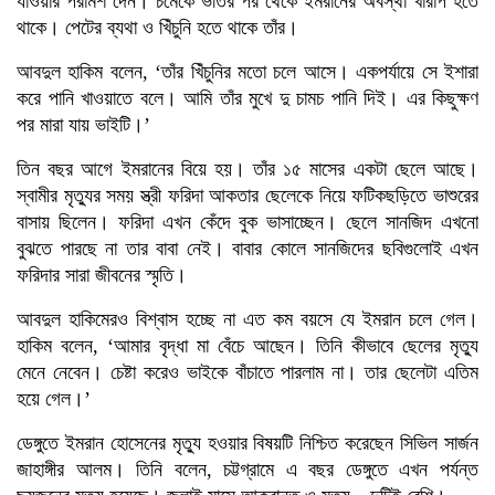
যাওয়ার পরামর্শ দেন। চমেকে ভর্তির পর থেকে ইমরানের অবস্থা খারাপ হতে
থাকে। পেটের ব্যথা ও খিঁচুনি হতে থাকে তাঁর।
আবদুল হাকিম বলেন, ‘তাঁর খিঁচুনির মতো চলে আসে। একপর্যায়ে সে ইশারা
করে পানি খাওয়াতে বলে। আমি তাঁর মুখে দু চামচ পানি দিই। এর কিছুক্ষণ
পর মারা যায় ভাইটি।’
তিন বছর আগে ইমরানের বিয়ে হয়। তাঁর ১৫ মাসের একটা ছেলে আছে।
স্বামীর মৃত্যুর সময় স্ত্রী ফরিদা আকতার ছেলেকে নিয়ে ফটিকছড়িতে ভাশুরের
বাসায় ছিলেন। ফরিদা এখন কেঁদে বুক ভাসাচ্ছেন। ছেলে সানজিদ এখনো
বুঝতে পারছে না তার বাবা নেই। বাবার কোলে সানজিদের ছবিগুলোই এখন
ফরিদার সারা জীবনের স্মৃতি।
আবদুল হাকিমেরও বিশ্বাস হচ্ছে না এত কম বয়সে যে ইমরান চলে গেল।
হাকিম বলেন, ‘আমার বৃদ্ধা মা বেঁচে আছেন। তিনি কীভাবে ছেলের মৃত্যু
মেনে নেবেন। চেষ্টা করেও ভাইকে বাঁচাতে পারলাম না। তার ছেলেটা এতিম
হয়ে গেল।’
ডেঙ্গুতে ইমরান হোসেনের মৃত্যু হওয়ার বিষয়টি নিশ্চিত করেছেন সিভিল সার্জন
জাহাঙ্গীর আলম। তিনি বলেন, চট্টগ্রামে এ বছর ডেঙ্গুতে এখন পর্যন্ত