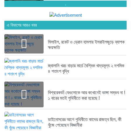
.
ঐকমত্য কমিশনের বৈঠক থেকে বিএনপির...
১ বছর আগে
এ বিভাগের আরও খবর
এনসিপির সমাবেশে ছোটাছুটি, ড্রোনকে মিসাইল...
১ বছর আগে
মিসাইল, রকেট ও ড্রোন হামলায় ইসরাইলজুড়ে ব্যাপক
ক্ষয়ক্ষতি
ব্যাংকে তাণ্ডব চালালো এক আওয়ামী...
১ বছর আগে
জ্বালানি খরচ বাড়ায় মার্চে বৈশ্বিক খাদ্যমূল্য ২ দশমিক
৪ শতাংশ বৃদ্ধি
দেশেই তৈরি হচ্ছে আন্তর্জাতিক মানের...
১ বছর আগে
বিশ্বরেকর্ড! যেগুলোকে আর কখোনেই ভাঙ্গা সম্ভব না !
১ বারের মতই পৃথিবীতে করা হয়েছে !
নেত্রকোনায় গিয়ে বাবরের উপর ক্ষোভ...
১ বছর আগে
রক্ত দিতে ছুটে এলেন তৃতীয়...
ডাইনোসরের আগে পৃথিবীতে কাদের রাজত্ব ছিল, কী
১ বছর আগে
খুঁজে পেয়েছেন বিজ্ঞানীরা