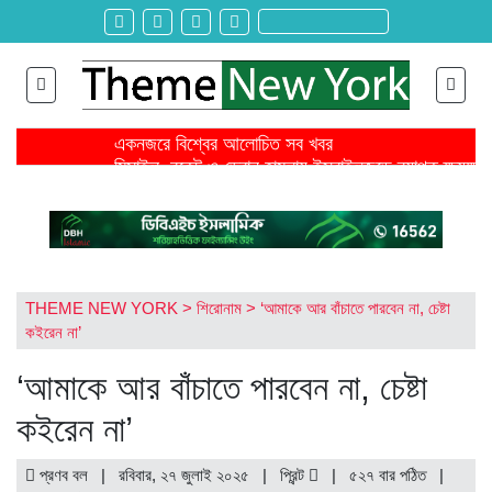
একনজরে বিশ্বের আলোচিত সব খবর
মিসাইল, রকেট ও ড্রোন হামলায় ইসরাইলজুড়ে ব্যাপক ক্ষয়ক্ষত
জ্বালানি খরচ বাড়ায় মার্চে বৈশ্বিক খাদ্যমূল্য ২ দশমিক ৪ শতাংশ
ঐকমত্য কমিশনের বৈঠক থেকে বিএনপির ওয়াকআউট
এনসিপির সমাবেশে ছোটাছুটি, ড্রোনকে মিসাইল ভেবে গুজব
শিরোনাম >>
নেত্রকোনায় গিয়ে বাবরের উপর ক্ষোভ ঝাড়লেন নাসির
স্থলপথে সুতা আমদানি বন্ধে কোণঠাসা পোশাক রপ্তানিকারকরা
তৌকিরের সাথে সেদিন কী হয়েছিল বিমান দুর্ঘটনার আগে?
THEME NEW YORK
>
শিরোনাম
>
‘আমাকে আর বাঁচাতে পারবেন না, চেষ্টা
রাইসার জন্য আইসক্রিম আনতে গিয়ে বেঁচে যায় বড় বোন সিনথ
কইরেন না’
বহিষ্কৃত ২ ছাত্রদল নেতা ও নিষিদ্ধ সংগঠন ছাত্রলীগ কর্মীর ব
‘আমাকে আর বাঁচাতে পারবেন না, চেষ্টা
কইরেন না’
প্রণব বল | রবিবার, ২৭ জুলাই ২০২৫ |
প্রিন্ট
|
৫২৭ বার পঠিত
|