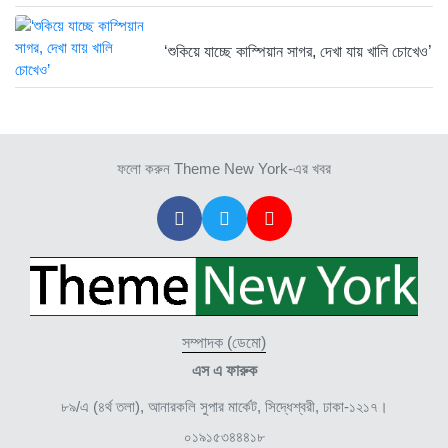
স্থলপথে সুতা আমদানি বন্ধে কোণঠাসা...
‘শুকিয়ে যাচ্ছে কাস্পিয়ান সাগর, দেখা যায় খালি চোখেও’
১ বছর আগে
ফলো করুন Theme New York-এর খবর
সম্পাদক (ডেমো)
এস এ ফারুক
৮৯/এ (৪র্থ তলা), আনারকলি সুপার মার্কেট, সিদ্ধেশ্বরী, ঢাকা-১২১৭।
০১৯১৫৩৪৪৪১৮