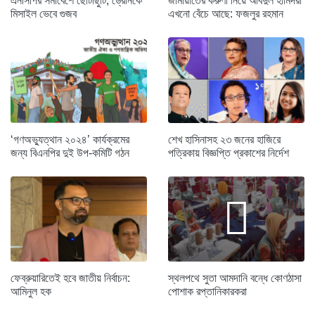
এনসিপির সমাবেশে ছোটাছুটি, ড্রোনকে
জামায়াতের করুণা নিয়ে আবদুল হামিদরা
মিসাইল ভেবে গুজব
এখনো বেঁচে আছে: ফজলুর রহমান
‘গণঅভ্যুত্থান ২০২৪’ কার্যক্রমের
শেখ হাসিনাসহ ২৩ জনের হাজিরে
জন্য বিএনপির দুই উপ-কমিটি গঠন
পত্রিকায় বিজ্ঞপ্তি প্রকাশের নির্দেশ
ফেব্রুয়ারিতেই হবে জাতীয় নির্বাচন:
স্থলপথে সুতা আমদানি বন্ধে কোণঠাসা
আমিনুল হক
পোশাক রপ্তানিকারকরা