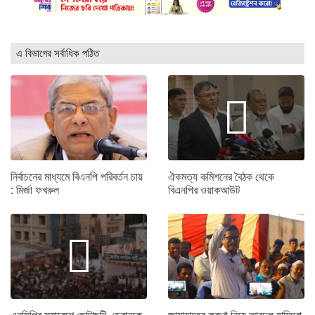
এ বিভাগের সর্বাধিক পঠিত
নির্বাচনের মাধ্যমে বিএনপি পরিবর্তন চায়
ঐকমত্য কমিশনের বৈঠক থেকে
: মির্জা ফখরুল
বিএনপির ওয়াকআউট