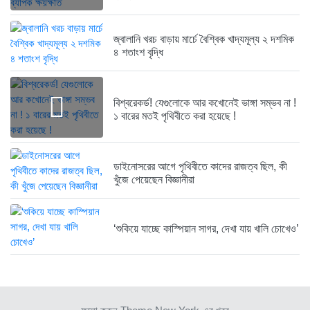
ব্যাংকে তাণ্ডব চালালো এক আওয়ামী...
জ্বালানি খরচ বাড়ায় মার্চে বৈশ্বিক খাদ্যমূল্য ২ দশমিক
১ বছর আগে
৪ শতাংশ বৃদ্ধি
দেশেই তৈরি হচ্ছে আন্তর্জাতিক মানের...
বিশ্বরেকর্ড! যেগুলোকে আর কখোনেই ভাঙ্গা সম্ভব না !
১ বছর আগে
১ বারের মতই পৃথিবীতে করা হয়েছে !
নেত্রকোনায় গিয়ে বাবরের উপর ক্ষোভ...
১ বছর আগে
ডাইনোসরের আগে পৃথিবীতে কাদের রাজত্ব ছিল, কী
খুঁজে পেয়েছেন বিজ্ঞানীরা
রক্ত দিতে ছুটে এলেন তৃতীয়...
১ বছর আগে
‘শুকিয়ে যাচ্ছে কাস্পিয়ান সাগর, দেখা যায় খালি চোখেও’
স্থলপথে সুতা আমদানি বন্ধে কোণঠাসা...
১ বছর আগে