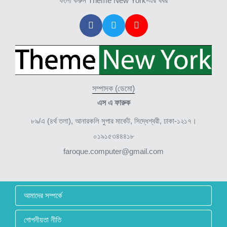
ফলো করুন Theme New York-এর খবর
সম্পাদক (ডেমো)
এস এ ফারুক
৮৯/এ (৪র্থ তলা), আনারকলি সুপার মার্কেট, সিদ্ধেশ্বরী, ঢাকা-১২১৭।
০১৯১৫৩৪৪৪১৮
faroque.computer@gmail.com
আমাদের সম্পর্কে
গোপনীয়তা নীতি