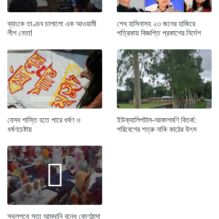
ব্যাংকে তাণ্ডব চালালো এক আওয়ামী
শেখ হাসিনাসহ ২৩ জনের হাজিরে
লীগ নেতা!
পত্রিকায় বিজ্ঞপ্তি প্রকাশের নির্দেশ
যেসব শাস্তি হতে পারে ধর্ষণ ও
ইউক্যালিপটাস-আকাশমণি বিতর্ক:
ধর্ষণচেষ্টায়
পরিবেশের শত্রু নাকি কাঠের উৎস
স্থলপথে সুতা আমদানি বন্ধে কোণঠাসা