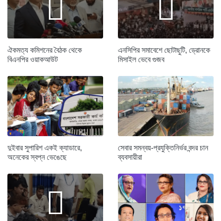
ঐকমত্য কমিশনের বৈঠক থেকে
এনসিপির সমাবেশে ছোটাছুটি, ড্রোনকে
বিএনপির ওয়াকআউট
মিসাইল ভেবে গুজব
দুইবার সুপারিশ একই ক্যাডারে,
সেবার সমন্বয়-প্রযুক্তিনির্ভর বন্দর চান
অনেকের স্বপ্ন ভেঙেছে
ব্যবসায়ীরা