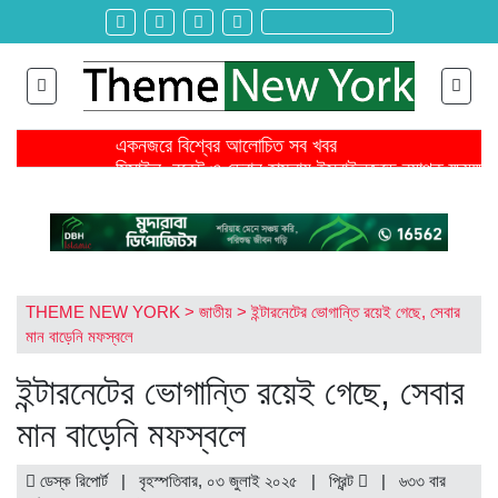
একনজরে বিশ্বের আলোচিত সব খবর
মিসাইল, রকেট ও ড্রোন হামলায় ইসরাইলজুড়ে ব্যাপক ক্ষয়ক্ষত
জ্বালানি খরচ বাড়ায় মার্চে বৈশ্বিক খাদ্যমূল্য ২ দশমিক ৪ শতাংশ
ঐকমত্য কমিশনের বৈঠক থেকে বিএনপির ওয়াকআউট
এনসিপির সমাবেশে ছোটাছুটি, ড্রোনকে মিসাইল ভেবে গুজব
শিরোনাম >>
নেত্রকোনায় গিয়ে বাবরের উপর ক্ষোভ ঝাড়লেন নাসির
স্থলপথে সুতা আমদানি বন্ধে কোণঠাসা পোশাক রপ্তানিকারকরা
তৌকিরের সাথে সেদিন কী হয়েছিল বিমান দুর্ঘটনার আগে?
THEME NEW YORK
>
জাতীয়
>
ইন্টারনেটের ভোগান্তি রয়েই গেছে, সেবার
রাইসার জন্য আইসক্রিম আনতে গিয়ে বেঁচে যায় বড় বোন সিনথ
মান বাড়েনি মফস্বলে
বহিষ্কৃত ২ ছাত্রদল নেতা ও নিষিদ্ধ সংগঠন ছাত্রলীগ কর্মীর ব
ইন্টারনেটের ভোগান্তি রয়েই গেছে, সেবার
মান বাড়েনি মফস্বলে
ডেস্ক রিপোর্ট | বৃহস্পতিবার, ০৩ জুলাই ২০২৫ |
প্রিন্ট
|
৬৩৩ বার