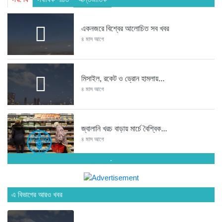
একনজরে বিশ্বের আলোচিত সব খবর
৪ মাস আগে
মিসাইল, রকেট ও ড্রোন হামলায়...
৪ মাস আগে
জ্বালানি খরচ বাড়ায় মার্চে বৈশ্বিক...
৪ মাস আগে
.
ঐকমত্য কমিশনের বৈঠক থেকে বিএনপির...
১ বছর আগে
এ বিভাগের আরও খবর