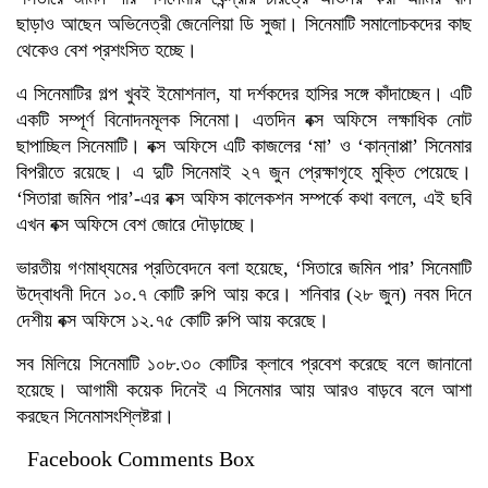
ছাড়াও আছেন অভিনেত্রী জেনেলিয়া ডি সুজা। সিনেমাটি সমালোচকদের কাছ
থেকেও বেশ প্রশংসিত হচ্ছে।
এ সিনেমাটির গল্প খুবই ইমোশনাল, যা দর্শকদের হাসির সঙ্গে কাঁদাচ্ছেন। এটি
একটি সম্পূর্ণ বিনোদনমূলক সিনেমা। এতদিন বক্স অফিসে লক্ষাধিক নোট
ছাপাচ্ছিল সিনেমাটি। বক্স অফিসে এটি কাজলের ‘মা’ ও ‘কান্নাপ্পা’ সিনেমার
বিপরীতে রয়েছে। এ দুটি সিনেমাই ২৭ জুন প্রেক্ষাগৃহে মুক্তি পেয়েছে।
‘সিতারা জমিন পার’-এর বক্স অফিস কালেকশন সম্পর্কে কথা বললে, এই ছবি
এখন বক্স অফিসে বেশ জোরে দৌড়াচ্ছে।
ভারতীয় গণমাধ্যমের প্রতিবেদনে বলা হয়েছে, ‘সিতারে জমিন পার’ সিনেমাটি
উদ্বোধনী দিনে ১০.৭ কোটি রুপি আয় করে। শনিবার (২৮ জুন) নবম দিনে
দেশীয় বক্স অফিসে ১২.৭৫ কোটি রুপি আয় করেছে।
সব মিলিয়ে সিনেমাটি ১০৮.৩০ কোটির ক্লাবে প্রবেশ করেছে বলে জানানো
হয়েছে। আগামী কয়েক দিনেই এ সিনেমার আয় আরও বাড়বে বলে আশা
করছেন সিনেমাসংশ্লিষ্টরা।
Facebook Comments Box