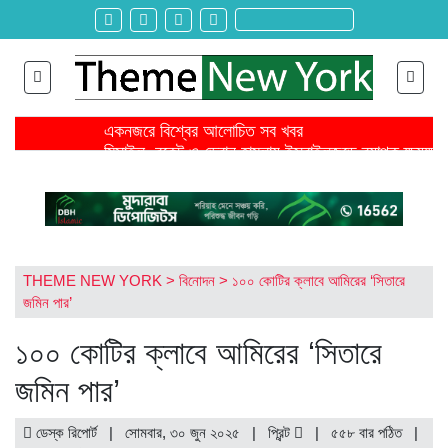
একনজরে বিশ্বের আলোচিত সব খবর
মিসাইল, রকেট ও ড্রোন হামলায় ইসরাইলজুড়ে ব্যাপক ক্ষয়ক্ষত
জ্বালানি খরচ বাড়ায় মার্চে বৈশ্বিক খাদ্যমূল্য ২ দশমিক ৪ শতাংশ
ঐকমত্য কমিশনের বৈঠক থেকে বিএনপির ওয়াকআউট
এনসিপির সমাবেশে ছোটাছুটি, ড্রোনকে মিসাইল ভেবে গুজব
শিরোনাম >>
নেত্রকোনায় গিয়ে বাবরের উপর ক্ষোভ ঝাড়লেন নাসির
স্থলপথে সুতা আমদানি বন্ধে কোণঠাসা পোশাক রপ্তানিকারকরা
তৌকিরের সাথে সেদিন কী হয়েছিল বিমান দুর্ঘটনার আগে?
THEME NEW YORK
>
বিনোদন
>
১০০ কোটির ক্লাবে আমিরের ‘সিতারে
রাইসার জন্য আইসক্রিম আনতে গিয়ে বেঁচে যায় বড় বোন সিনথ
জমিন পার’
বহিষ্কৃত ২ ছাত্রদল নেতা ও নিষিদ্ধ সংগঠন ছাত্রলীগ কর্মীর ব
১০০ কোটির ক্লাবে আমিরের ‘সিতারে
জমিন পার’
ডেস্ক রিপোর্ট | সোমবার, ৩০ জুন ২০২৫ |
প্রিন্ট
|
৫৫৮ বার পঠিত
|