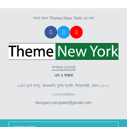
ফলো করুন Theme New York-এর খবর
সম্পাদক (ডেমো)
এস এ ফারুক
৮৯/এ (৪র্থ তলা), আনারকলি সুপার মার্কেট, সিদ্ধেশ্বরী, ঢাকা-১২১৭।
০১৯১৫৩৪৪৪১৮
faroque.computer@gmail.com