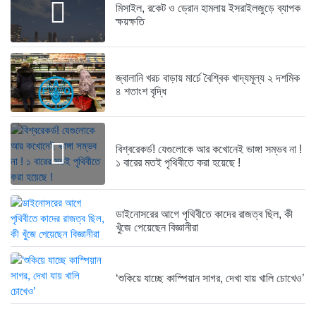
এনসিপির সমাবেশে ছোটাছুটি, ড্রোনকে মিসাইল...
মিসাইল, রকেট ও ড্রোন হামলায় ইসরাইলজুড়ে ব্যাপক
১ বছর আগে
ক্ষয়ক্ষতি
ব্যাংকে তাণ্ডব চালালো এক আওয়ামী...
১ বছর আগে
জ্বালানি খরচ বাড়ায় মার্চে বৈশ্বিক খাদ্যমূল্য ২ দশমিক
৪ শতাংশ বৃদ্ধি
দেশেই তৈরি হচ্ছে আন্তর্জাতিক মানের...
১ বছর আগে
বিশ্বরেকর্ড! যেগুলোকে আর কখোনেই ভাঙ্গা সম্ভব না !
নেত্রকোনায় গিয়ে বাবরের উপর ক্ষোভ...
১ বারের মতই পৃথিবীতে করা হয়েছে !
১ বছর আগে
রক্ত দিতে ছুটে এলেন তৃতীয়...
ডাইনোসরের আগে পৃথিবীতে কাদের রাজত্ব ছিল, কী
১ বছর আগে
খুঁজে পেয়েছেন বিজ্ঞানীরা
স্থলপথে সুতা আমদানি বন্ধে কোণঠাসা...
১ বছর আগে
‘শুকিয়ে যাচ্ছে কাস্পিয়ান সাগর, দেখা যায় খালি চোখেও’