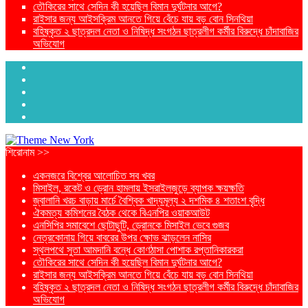
তৌকিরের সাথে সেদিন কী হয়েছিল বিমান দুর্ঘটনার আগে?
রাইসার জন্য আইসক্রিম আনতে গিয়ে বেঁচে যায় বড় বোন সিনথিয়া
বহিষ্কৃত ২ ছাত্রদল নেতা ও নিষিদ্ধ সংগঠন ছাত্রলীগ কর্মীর বিরুদ্ধে চাঁদাবাজির
অভিযোগ
শিরোনাম >>
একনজরে বিশ্বের আলোচিত সব খবর
মিসাইল, রকেট ও ড্রোন হামলায় ইসরাইলজুড়ে ব্যাপক ক্ষয়ক্ষতি
জ্বালানি খরচ বাড়ায় মার্চে বৈশ্বিক খাদ্যমূল্য ২ দশমিক ৪ শতাংশ বৃদ্ধি
ঐকমত্য কমিশনের বৈঠক থেকে বিএনপির ওয়াকআউট
এনসিপির সমাবেশে ছোটাছুটি, ড্রোনকে মিসাইল ভেবে গুজব
নেত্রকোনায় গিয়ে বাবরের উপর ক্ষোভ ঝাড়লেন নাসির
স্থলপথে সুতা আমদানি বন্ধে কোণঠাসা পোশাক রপ্তানিকারকরা
তৌকিরের সাথে সেদিন কী হয়েছিল বিমান দুর্ঘটনার আগে?
রাইসার জন্য আইসক্রিম আনতে গিয়ে বেঁচে যায় বড় বোন সিনথিয়া
বহিষ্কৃত ২ ছাত্রদল নেতা ও নিষিদ্ধ সংগঠন ছাত্রলীগ কর্মীর বিরুদ্ধে চাঁদাবাজির
অভিযোগ