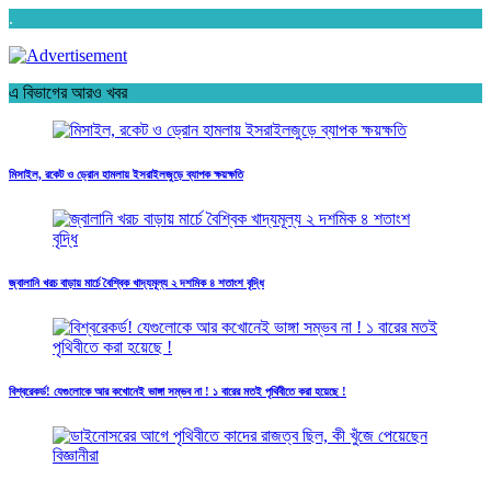
.
এ বিভাগের আরও খবর
মিসাইল, রকেট ও ড্রোন হামলায় ইসরাইলজুড়ে ব্যাপক ক্ষয়ক্ষতি
জ্বালানি খরচ বাড়ায় মার্চে বৈশ্বিক খাদ্যমূল্য ২ দশমিক ৪ শতাংশ বৃদ্ধি
বিশ্বরেকর্ড! যেগুলোকে আর কখোনেই ভাঙ্গা সম্ভব না ! ১ বারের মতই পৃথিবীতে করা হয়েছে !