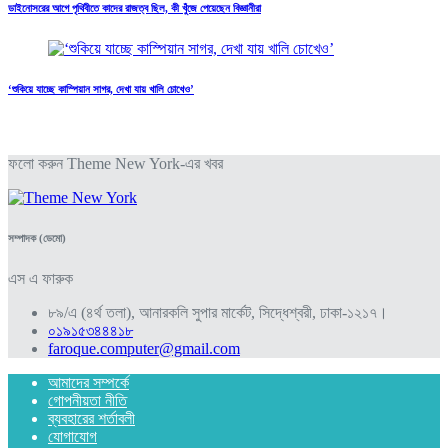
ডাইনোসরের আগে পৃথিবীতে কাদের রাজত্ব ছিল, কী খুঁজে পেয়েছেন বিজ্ঞানীরা
‘শুকিয়ে যাচ্ছে কাস্পিয়ান সাগর, দেখা যায় খালি চোখেও’
ফলো করুন Theme New York-এর খবর
সম্পাদক (ডেমো)
এস এ ফারুক
৮৯/এ (৪র্থ তলা), আনারকলি সুপার মার্কেট, সিদ্ধেশ্বরী, ঢাকা-১২১৭।
০১৯১৫৩৪৪৪১৮
faroque.computer@gmail.com
আমাদের সম্পর্কে
গোপনীয়তা নীতি
ব্যবহারের শর্তাবলী
যোগাযোগ