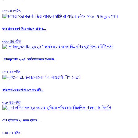
৬৩৩ বার পঠিত
জামায়াতের করুণা নিয়ে আবদুল হামিদরা...
৬৩৩ বার পঠিত
‘গণঅভ্যুত্থান ২০২৪’ কার্যক্রমের জন্য বিএনপির...
৬৩২ বার পঠিত
ব্যাংকে তাণ্ডব চালালো এক আওয়ামী...
৬২৫ বার পঠিত
শেখ হাসিনাসহ ২৩ জনের হাজিরে...
৬২৪ বার পঠিত