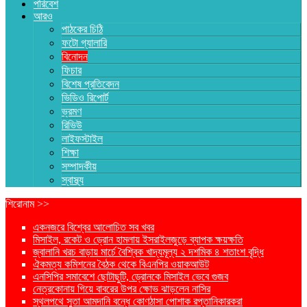
পরিবেশ
আরও
পাঠকের চিঠি
ফটো গ্যালারি
বিনোদন
ফিচার
বিশেষ প্রতিবেদন
ভিডিও রিপোর্ট
ভ্রমণ
রিভিউ
লাইফস্টাইল
শিক্ষা
সম্পাদকীয়
স্বাস্থ্য
শিরোনাম >>
একনজরে বিশ্বের আলোচিত সব খবর
মিসাইল, রকেট ও ড্রোন হামলায় ইসরাইলজুড়ে ব্যাপক ক্ষয়ক্ষতি
জ্বালানি খরচ বাড়ায় মার্চে বৈশ্বিক খাদ্যমূল্য ২ দশমিক ৪ শতাংশ বৃদ্ধি
ঐকমত্য কমিশনের বৈঠক থেকে বিএনপির ওয়াকআউট
এনসিপির সমাবেশে ছোটাছুটি, ড্রোনকে মিসাইল ভেবে গুজব
নেত্রকোনায় গিয়ে বাবরের উপর ক্ষোভ ঝাড়লেন নাসির
স্থলপথে সুতা আমদানি বন্ধে কোণঠাসা পোশাক রপ্তানিকারকরা