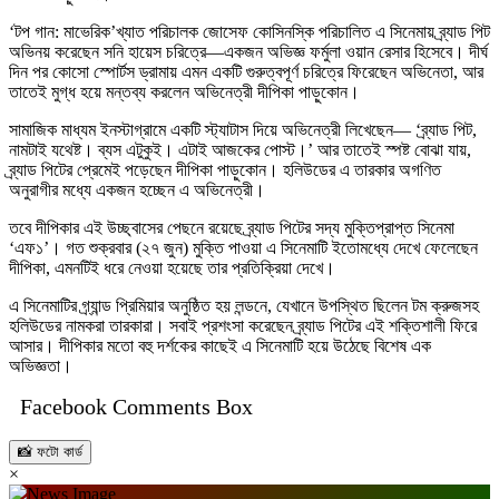
‘টপ গান: মাভেরিক’খ্যাত পরিচালক জোসেফ কোসিনস্কি পরিচালিত এ সিনেমায় ব্র্যাড পিট
অভিনয় করেছেন সনি হায়েস চরিত্রে—একজন অভিজ্ঞ ফর্মুলা ওয়ান রেসার হিসেবে। দীর্ঘ
দিন পর কোসো স্পোর্টস ড্রামায় এমন একটি গুরুত্বপূর্ণ চরিত্রে ফিরেছেন অভিনেতা, আর
তাতেই মুগ্ধ হয়ে মন্তব্য করলেন অভিনেত্রী দীপিকা পাড়ুকোন।
সামাজিক মাধ্যম ইনস্টাগ্রামে একটি স্ট্যাটাস দিয়ে অভিনেত্রী লিখেছেন— ‘ব্র্যাড পিট,
নামটাই যথেষ্ট। ব্যস এটুকুই। এটাই আজকের পোস্ট।’ আর তাতেই স্পষ্ট বোঝা যায়,
ব্র্যাড পিটের প্রেমেই পড়েছেন দীপিকা পাড়ুকোন। হলিউডের এ তারকার অগণিত
অনুরাগীর মধ্যে একজন হচ্ছেন এ অভিনেত্রী।
তবে দীপিকার এই উচ্ছ্বাসের পেছনে রয়েছে ব্র্যাড পিটের সদ্য মুক্তিপ্রাপ্ত সিনেমা
‘এফ১’। গত শুক্রবার (২৭ জুন) মুক্তি পাওয়া এ সিনেমাটি ইতোমধ্যে দেখে ফেলেছেন
দীপিকা, এমনটিই ধরে নেওয়া হয়েছে তার প্রতিক্রিয়া দেখে।
এ সিনেমাটির গ্র্যান্ড প্রিমিয়ার অনুষ্ঠিত হয় লন্ডনে, যেখানে উপস্থিত ছিলেন টম ক্রুজসহ
হলিউডের নামকরা তারকারা। সবাই প্রশংসা করেছেন ব্র্যাড পিটের এই শক্তিশালী ফিরে
আসার। দীপিকার মতো বহু দর্শকের কাছেই এ সিনেমাটি হয়ে উঠেছে বিশেষ এক
অভিজ্ঞতা।
Facebook Comments Box
📸 ফটো কার্ড
×