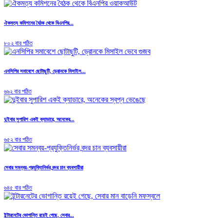
ঐকমত্য কমিশনের বৈঠক থেকে বিএনপির...
৮০২ বার পঠিত
এনসিপির সমাবেশে ছোটাছুটি, ড্রোনকে মিসাইল...
৬৯২ বার পঠিত
দুইবার সুপারিশ একই ক্যাডারে, অনেকের...
৬৫২ বার পঠিত
সেবার সমন্বয়-প্রযুক্তিনির্ভর বন্দর চান ব্যবসায়ীরা
৬৪৫ বার পঠিত
ইন্টারনেটের ভোগান্তি রয়েই গেছে, সেবার...