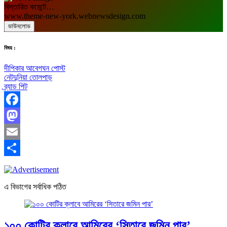
বিস্তারিত কমেন্টে…
www.theme-new-york.webnewsdesign.com
ডাউনলোড
বিষয় :
দীপিকার আবেগঘন পোস্ট
নেটদুনিয়া তোলপাড়
ব্র্যাড পিট
Facebook
Mastodon
Email
Share
এ বিভাগের সর্বাধিক পঠিত
১০০ কোটির ক্লাবে আমিরের ‘সিতারে জমিন পার’