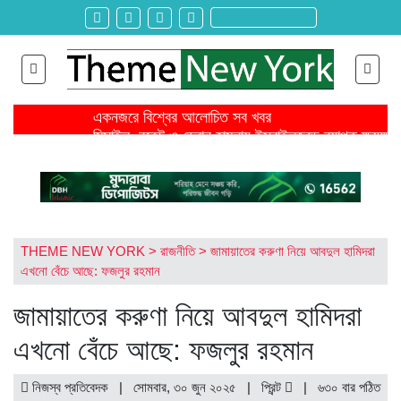
একনজরে বিশ্বের আলোচিত সব খবর
মিসাইল, রকেট ও ড্রোন হামলায় ইসরাইলজুড়ে ব্যাপক ক্ষয়ক্ষত
জ্বালানি খরচ বাড়ায় মার্চে বৈশ্বিক খাদ্যমূল্য ২ দশমিক ৪ শতাংশ
ঐকমত্য কমিশনের বৈঠক থেকে বিএনপির ওয়াকআউট
এনসিপির সমাবেশে ছোটাছুটি, ড্রোনকে মিসাইল ভেবে গুজব
শিরোনাম >>
নেত্রকোনায় গিয়ে বাবরের উপর ক্ষোভ ঝাড়লেন নাসির
স্থলপথে সুতা আমদানি বন্ধে কোণঠাসা পোশাক রপ্তানিকারকরা
তৌকিরের সাথে সেদিন কী হয়েছিল বিমান দুর্ঘটনার আগে?
THEME NEW YORK
>
রাজনীতি
>
জামায়াতের করুণা নিয়ে আবদুল হামিদরা
রাইসার জন্য আইসক্রিম আনতে গিয়ে বেঁচে যায় বড় বোন সিনথ
এখনো বেঁচে আছে: ফজলুর রহমান
বহিষ্কৃত ২ ছাত্রদল নেতা ও নিষিদ্ধ সংগঠন ছাত্রলীগ কর্মীর ব
জামায়াতের করুণা নিয়ে আবদুল হামিদরা
এখনো বেঁচে আছে: ফজলুর রহমান
নিজস্ব প্রতিবেদক | সোমবার, ৩০ জুন ২০২৫ |
প্রিন্ট
|
৬৩০ বার পঠিত