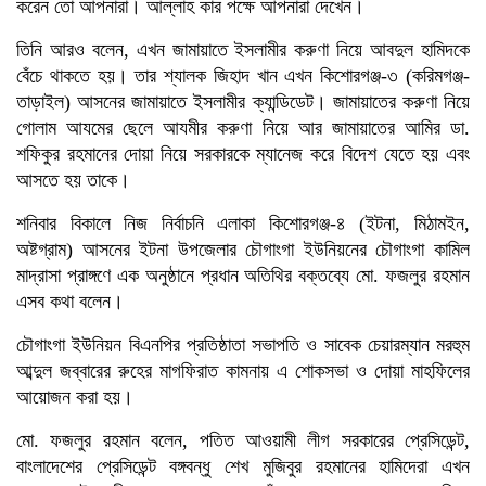
করেন তো আপনারা। আল্লাহ কার পক্ষে আপনারা দেখেন।
তিনি আরও বলেন, এখন জামায়াতে ইসলামীর করুণা নিয়ে আবদুল হামিদকে
বেঁচে থাকতে হয়। তার শ্যালক জিহাদ খান এখন কিশোরগঞ্জ-৩ (করিমগঞ্জ-
তাড়াইল) আসনের জামায়াতে ইসলামীর ক্যান্ডিডেট। জামায়াতের করুণা নিয়ে
গোলাম আযমের ছেলে আযমীর করুণা নিয়ে আর জামায়াতের আমির ডা.
শফিকুর রহমানের দোয়া নিয়ে সরকারকে ম্যানেজ করে বিদেশ যেতে হয় এবং
আসতে হয় তাকে।
শনিবার বিকালে নিজ নির্বাচনি এলাকা কিশোরগঞ্জ-৪ (ইটনা, মিঠামইন,
অষ্টগ্রাম) আসনের ইটনা উপজেলার চৌগাংগা ইউনিয়নের চৌগাংগা কামিল
মাদ্রাসা প্রাঙ্গণে এক অনুষ্ঠানে প্রধান অতিথির বক্তব্যে মো. ফজলুর রহমান
এসব কথা বলেন।
চৌগাংগা ইউনিয়ন বিএনপির প্রতিষ্ঠাতা সভাপতি ও সাবেক চেয়ারম্যান মরহুম
আব্দুল জব্বারের রুহের মাগফিরাত কামনায় এ শোকসভা ও দোয়া মাহফিলের
আয়োজন করা হয়।
মো. ফজলুর রহমান বলেন, পতিত আওয়ামী লীগ সরকারের প্রেসিডেন্ট,
বাংলাদেশের প্রেসিডেন্ট বঙ্গবন্ধু শেখ মুজিবুর রহমানের হামিদেরা এখন