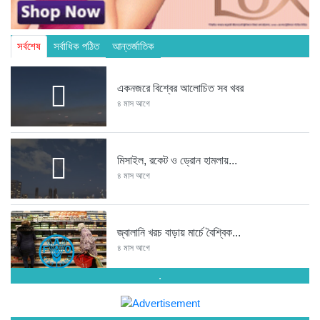
সর্বশেষ
সর্বাধিক পঠিত
আন্তর্জাতিক
একনজরে বিশ্বের আলোচিত সব খবর
৪ মাস আগে
মিসাইল, রকেট ও ড্রোন হামলায়...
৪ মাস আগে
জ্বালানি খরচ বাড়ায় মার্চে বৈশ্বিক...
৪ মাস আগে
.
ঐকমত্য কমিশনের বৈঠক থেকে বিএনপির...
১ বছর আগে