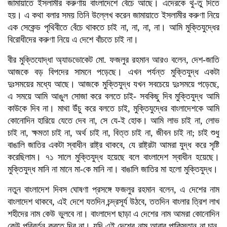
জামায়াতে ইসলামীর করুণায় বাংলাদেশে বেঁচে আছে। এদেরকে থু-তু দিতে
হয়। এ কথা বলার সময় তিনি উল্লেখ করেন জামায়াতে ইসলামীর করুণা নিয়ে
এক সেকেন্ড পৃথিবীতে বেঁচে থাকতে চাই না, না, না, না। আমি মুক্তিযুদ্ধের
বিরোধীদের করুণা নিয়ে এ দেশে বাঁচতে চাই না।
বীর মুক্তিযোদ্ধা অ্যাডভোকেট মো. ফজলুর রহমান আরও বলেন, দেশ-জাতি
আজকে বড় বিপদের সামনে পড়েছে। এখন পর্যন্ত মুক্তিযুদ্ধ একটা
দুঃসময়ের মধ্যে আছে। আজকে মুক্তিযুদ্ধ যখন সবচেয়ে দুঃসময়ে পড়েছে,
এ সময়ে আমি আঙুল সোজা করে বলতে চাই- সবকিছু দিব মুক্তিযুদ্ধ আমি
কাউকে দিব না। মাথা উঁচু করে বলতে চাই, মুক্তিযুদ্ধের বাংলাদেশকে আমি
কোনোদিন হারিয়ে যেতে দেব না, সে যে-ই হোক। আমি লাভ চাই না, লোভ
চাই না, ক্ষমতা চাই না, অর্থ চাই না, বিত্ত চাই না, জীবন চাই না; চাই শুধু
বাঙালি জাতির একটা স্বাধীন রাষ্ট্র থাকবে, যে রাষ্ট্রটা আমরা যুদ্ধ করে সৃষ্টি
করেছিলাম। ৭১ সালে মুক্তিযুদ্ধ হয়েছে বলে বাংলাদেশ স্বাধীন হয়েছে।
মুক্তিযুদ্ধ মানি না মানে মা-কে মানি না। বাঙালি জাতির মা হলো মুক্তিযুদ্ধ।
নতুন বাংলাদেশ দিবস ঘোষণা প্রসঙ্গে ফজলুর রহমান বলেন, এ দেশের নাম
বাংলাদেশ থাকবে, এই দেশে যতদিন চন্দ্রসূর্য উঠবে, ততদিন বাংলার ত্রিশ লাখ
শহীদের নাম কেউ ভুলবে না। বাংলাদেশ ছাড়া এ দেশের নাম আমরা কোনোদিন
কেউ পরিবর্তন করতে দিব না। যদি এই দেশের নাম আবার পাকিস্তান না চান,