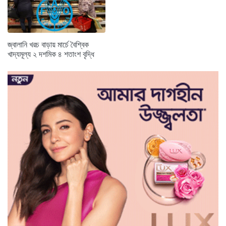
জ্বালানি খরচ বাড়ায় মার্চে বৈশ্বিক
খাদ্যমূল্য ২ দশমিক ৪ শতাংশ বৃদ্ধি