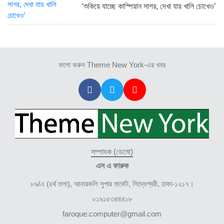
‘শুকিয়ে যাচ্ছে কাস্পিয়ান সাগর, দেখা যায় খালি চোখেও’
ফলো করুন Theme New York-এর খবর
সম্পাদক (ডেমো)
এস এ ফারুক
৮৯/এ (৪র্থ তলা), আনারকলি সুপার মার্কেট, সিদ্ধেশ্বরী, ঢাকা-১২১৭।
০১৯১৫৩৪৪৪১৮
faroque.computer@gmail.com