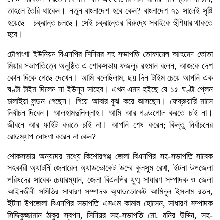
তাহলে তৈরি থাকেন। নতুন বাংলাদেশ হবে কেন? বাংলাদেশ ৭১ সালেই সৃষ্টি
হয়েছে। চক্রান্ত চলছে। সেই চক্রান্তের বিরুদ্ধে সবাইকে হুঁশিয়ার থাকতে
হবে।
চৌগাংগা ইউনিয়ন বিএনপির সিনিয়র সহ-সভাপতি তোফায়েল আহমেদ তোতা
মিয়ার সভাপতিত্বে অনুষ্ঠিত এ শোকসভায় ফজলুর রহমান বলেন, আজকে দেশ
কোন দিকে গেছে দেখেন। আমি বলেছিলাম, ছয় দিন টাইম চেয়ে আপনি এক
ঘণ্টা টাইম দিলেন না ইউনূস সাহেব। এখন এমন হইছে যে ১৫ ঘণ্টা প্লেন
চালাইয়া লন্ডন গেছেন। গিয়ে আবার বুঝ করে আসছেন। ফেব্রুয়ারি মাসে
নির্বাচন দিবেন। আলহামদুলিল্লাহ। আমি আর গণ্ডগোল করতে চাই না।
জীবনে আর ফাইট করতে চাই না। আপনি শেষ করেন; কিন্তু নির্বাচনের
রোডম্যাপ ঘোষণা করেন না কেন?
শোকসভায় অন্যদের মধ্যে কিশোরগঞ্জ জেলা বিএনপির সহ-সভাপতি সাবেক
সহকারী অ্যাটর্নি জেনারেল অ্যাডভোকেট উম্মে কুলসুম রেখা, ইটনা উপজেলা
পরিষদের সাবেক চেয়ারম্যান, জেলা বিএনপির যুগ্ম সাধারণ সম্পাদক ও জেলা
আইনজীবী সমিতির সাধারণ সম্পাদক অ্যাডভোকেট আমিনুল ইসলাম রতন,
ইটনা উপজেলা বিএনপির সভাপতি এসএম কামাল হোসেন, সাধারণ সম্পাদক
সিদ্দিকুজ্জামান ঠাকুর স্বপন, সিনিয়র সহ-সভাপতি মো. মনির উদ্দিন, সহ-