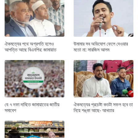
ঐকমত্যের পথে অগ্রগতি হলেও
উমামার সব অভিযোগ ফেলে দেওয়ার
আপত্তি আছে বিএনপির: জামায়াত
মতো না: সারজিস আলম
যে ৭ দফা দাবিতে জামায়াতের জাতীয়
ঐকমত্যের প্রচেষ্টা কতটা সফল হবে তা
সমাবেশ
নিয়ে শঙ্কা আছে- আখতার