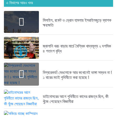
এ বিভাগের আরও খবর
এনসিপির সমাবেশে ছোটাছুটি, ড্রোনকে মিসাইল...
১ বছর আগে
মিসাইল, রকেট ও ড্রোন হামলায় ইসরাইলজুড়ে ব্যাপক
ক্ষয়ক্ষতি
ব্যাংকে তাণ্ডব চালালো এক আওয়ামী...
১ বছর আগে
দেশেই তৈরি হচ্ছে আন্তর্জাতিক মানের...
জ্বালানি খরচ বাড়ায় মার্চে বৈশ্বিক খাদ্যমূল্য ২ দশমিক
৪ শতাংশ বৃদ্ধি
১ বছর আগে
নেত্রকোনায় গিয়ে বাবরের উপর ক্ষোভ...
১ বছর আগে
বিশ্বরেকর্ড! যেগুলোকে আর কখোনেই ভাঙ্গা সম্ভব না !
১ বারের মতই পৃথিবীতে করা হয়েছে !
রক্ত দিতে ছুটে এলেন তৃতীয়...
১ বছর আগে
ডাইনোসরের আগে পৃথিবীতে কাদের রাজত্ব ছিল, কী
স্থলপথে সুতা আমদানি বন্ধে কোণঠাসা...
খুঁজে পেয়েছেন বিজ্ঞানীরা
১ বছর আগে