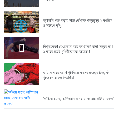
ব্যাংকে তাণ্ডব চালালো এক আওয়ামী...
১ বছর আগে
জ্বালানি খরচ বাড়ায় মার্চে বৈশ্বিক খাদ্যমূল্য ২ দশমিক
৪ শতাংশ বৃদ্ধি
দেশেই তৈরি হচ্ছে আন্তর্জাতিক মানের...
১ বছর আগে
বিশ্বরেকর্ড! যেগুলোকে আর কখোনেই ভাঙ্গা সম্ভব না !
নেত্রকোনায় গিয়ে বাবরের উপর ক্ষোভ...
১ বারের মতই পৃথিবীতে করা হয়েছে !
১ বছর আগে
রক্ত দিতে ছুটে এলেন তৃতীয়...
১ বছর আগে
ডাইনোসরের আগে পৃথিবীতে কাদের রাজত্ব ছিল, কী
খুঁজে পেয়েছেন বিজ্ঞানীরা
স্থলপথে সুতা আমদানি বন্ধে কোণঠাসা...
১ বছর আগে
‘শুকিয়ে যাচ্ছে কাস্পিয়ান সাগর, দেখা যায় খালি চোখেও’