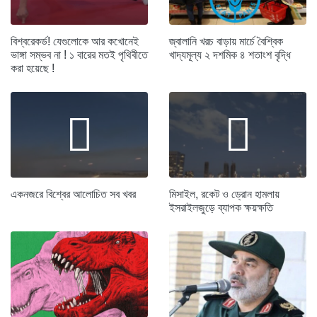
বিশ্বরেকর্ড! যেগুলোকে আর কখোনেই
জ্বালানি খরচ বাড়ায় মার্চে বৈশ্বিক
ভাঙ্গা সম্ভব না ! ১ বারের মতই পৃথিবীতে
খাদ্যমূল্য ২ দশমিক ৪ শতাংশ বৃদ্ধি
করা হয়েছে !
একনজরে বিশ্বের আলোচিত সব খবর
মিসাইল, রকেট ও ড্রোন হামলায়
ইসরাইলজুড়ে ব্যাপক ক্ষয়ক্ষতি