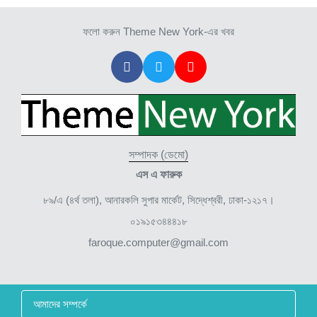
ফলো করুন Theme New York-এর খবর
সম্পাদক (ডেমো)
এস এ ফারুক
৮৯/এ (৪র্থ তলা), আনারকলি সুপার মার্কেট, সিদ্ধেশ্বরী, ঢাকা-১২১৭।
০১৯১৫৩৪৪৪১৮
faroque.computer@gmail.com
আমাদের সম্পর্কে