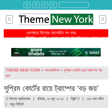
একনজরে বিশ্বের আলোচিত সব খবর
মিসাইল, রকেট ও ড্রোন হামলায় ইসরাইলজুড়ে ব্যাপক ক্ষয়ক্ষত
জ্বালানি খরচ বাড়ায় মার্চে বৈশ্বিক খাদ্যমূল্য ২ দশমিক ৪ শতাংশ
ঐকমত্য কমিশনের বৈঠক থেকে বিএনপির ওয়াকআউট
এনসিপির সমাবেশে ছোটাছুটি, ড্রোনকে মিসাইল ভেবে গুজব
শিরোনাম >>
নেত্রকোনায় গিয়ে বাবরের উপর ক্ষোভ ঝাড়লেন নাসির
স্থলপথে সুতা আমদানি বন্ধে কোণঠাসা পোশাক রপ্তানিকারকরা
তৌকিরের সাথে সেদিন কী হয়েছিল বিমান দুর্ঘটনার আগে?
THEME NEW YORK
>
আন্তর্জাতিক
>
সুপ্রিম কোর্টের রায়ে ট্রাম্পের ‘বড়
রাইসার জন্য আইসক্রিম আনতে গিয়ে বেঁচে যায় বড় বোন সিনথ
জয়’
বহিষ্কৃত ২ ছাত্রদল নেতা ও নিষিদ্ধ সংগঠন ছাত্রলীগ কর্মীর ব
সুপ্রিম কোর্টের রায়ে ট্রাম্পের ‘বড় জয়’
নিজস্ব প্রতিবেদক | রবিবার, ২৯ জুন ২০২৫ |
প্রিন্ট
|
১৪৩ বার পঠিত
| পড়ুন
মিনিটে